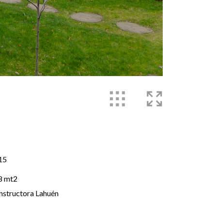
15
8 mt2
nstructora Lahuén