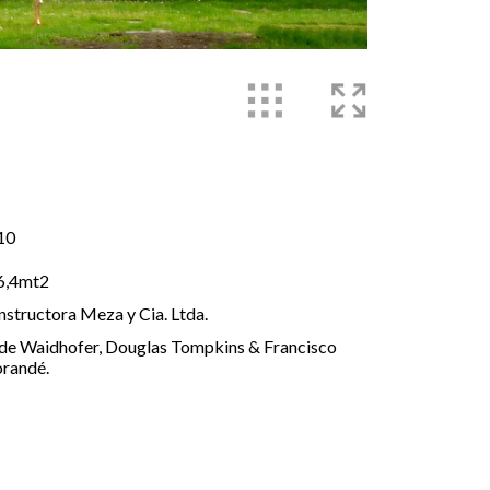
10
6,4mt2
structora Meza y Cia. Ltda.
de Waidhofer, Douglas Tompkins & Francisco
randé.