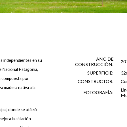
AÑO DE
os independientes en su
20
CONSTRUCCIÓN:
ue Nacional Patagonia,
SUPERFICIE:
32
tá compuesta por
CONSTRUCTOR:
Con
za madera nativa a la
Lin
FOTOGRAFÍA:
Mo
cipal, donde se utilizó
ejora la aislación