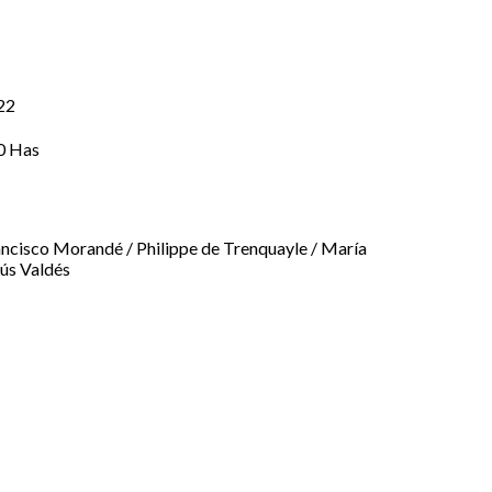
22
0 Has
ncisco Morandé / Philippe de Trenquayle / María
ús Valdés